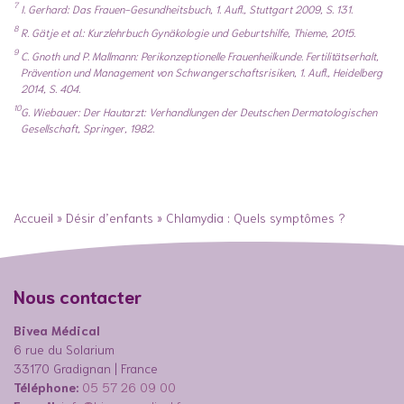
7
I. Gerhard: Das Frauen-Gesundheitsbuch, 1. Aufl., Stuttgart 2009, S. 131.
8
R. Gätje et al.: Kurzlehrbuch Gynäkologie und Geburtshilfe, Thieme, 2015.
9
C. Gnoth und P. Mallmann: Perikonzeptionelle Frauenheilkunde. Fertilitätserhalt,
Prävention und Management von Schwangerschaftsrisiken, 1. Aufl., Heidelberg
2014, S. 404.
10
G. Wiebauer: Der Hautarzt: Verhandlungen der Deutschen Dermatologischen
Gesellschaft, Springer, 1982.
Accueil
»
Désir d’enfants
»
Chlamydia : Quels symptômes ?
Nous contacter
Bivea Médical
6 rue du Solarium
33170 Gradignan | France
Téléphone:
05 57 26 09 00