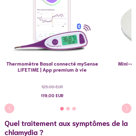
Thermomètre Basal connecté mySense
Mini-or
LIFETIME | App premium à vie
125,00
EUR
119,00
EUR
Quel traitement aux symptômes de la
chlamydia ?