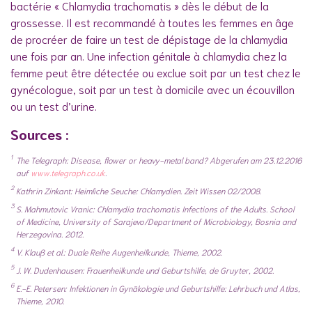
bactérie « Chlamydia trachomatis » dès le début de la
grossesse. Il est recommandé à toutes les femmes en âge
de procréer de faire un test de dépistage de la chlamydia
une fois par an. Une infection génitale à chlamydia chez la
femme peut être détectée ou exclue soit par un test chez le
gynécologue, soit par un test à domicile avec un écouvillon
ou un test d’urine.
Sources :
1
The Telegraph: Disease, flower or heavy-metal band? Abgerufen am 23.12.2016
auf
www.telegraph.co.uk
.
2
Kathrin Zinkant: Heimliche Seuche: Chlamydien. Zeit Wissen 02/2008.
3
S. Mahmutovic Vranic: Chlamydia trachomatis Infections of the Adults. School
of Medicine, University of Sarajevo/Department of Microbiology, Bosnia and
Herzegovina. 2012.
4
V. Klauß et al.: Duale Reihe Augenheilkunde, Thieme, 2002.
5
J. W. Dudenhausen: Frauenheilkunde und Geburtshilfe, de Gruyter, 2002.
6
E.-E. Petersen: Infektionen in Gynäkologie und Geburtshilfe: Lehrbuch und Atlas,
Thieme, 2010.