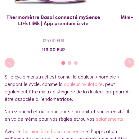
Thermomètre Basal connecté mySense
Mini-or
LIFETIME | App premium à vie
125,00
EUR
119,00
EUR
Si le cycle menstruel est connu, la douleur « normale »
pendant le cycle, comme la
douleur ovulatoire
, peut
également être mieux distinguée de la douleur qui pourrait
être associée à l’endométriose.
Notez quand et où la douleur se produit et son intensité. Il
en va de même pour vos règles et/ou vos
saignements
.
Avec le
thermomètre basal connecté
et l’application
mySense de cyclotest, les signes corporels peuvent être