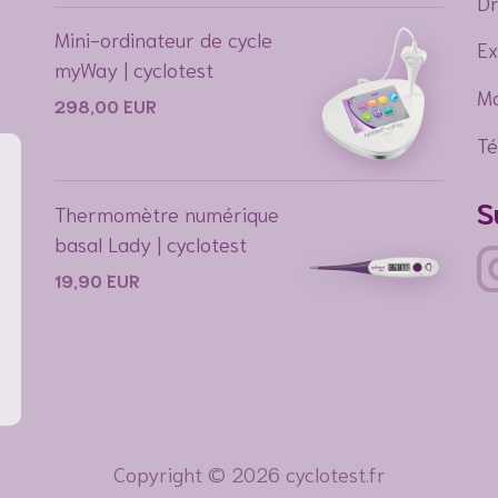
Dr
Mini-ordinateur de cycle
Ex
myWay | cyclotest
Mo
298,00
EUR
Té
S
Thermomètre numérique
basal Lady | cyclotest
19,90
EUR
Copyright © 2026 cyclotest.fr