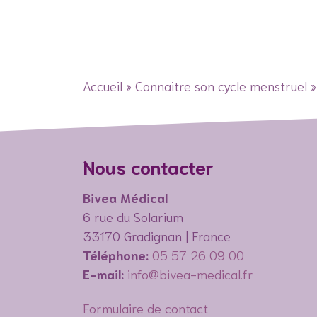
Accueil
»
Connaitre son cycle menstruel
Nous contacter
Bivea Médical
6 rue du Solarium
33170 Gradignan | France
Téléphone:
05 57 26 09 00
E-mail:
info@bivea-medical.fr
Formulaire de contact