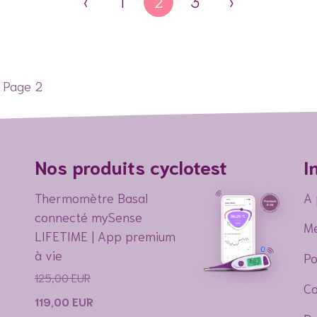
‹
1
2
3
›
»
Page 2
Nos produits cyclotest
I
Thermomètre Basal
A 
connecté mySense
Me
LIFETIME | App premium
à vie
Po
125,00
EUR
Co
119,00
EUR