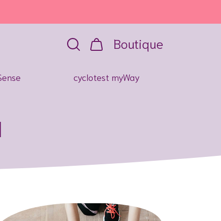
r au 05 57 26 09 00 !
Boutique
Sense
cyclotest myWay
l