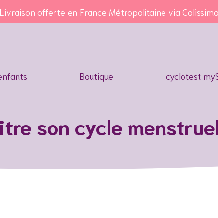
in de conseils ? Nous sommes la pour vous accompagne
enfants
Boutique
cyclotest my
itre son cycle menstrue