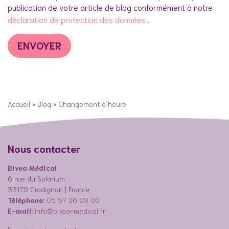
publication de votre article de blog conformément à notre
déclaration de protection des données
.
Accueil
»
Blog
»
Changement d’heure
Nous contacter
Bivea Médical
6 rue du Solarium
33170 Gradignan | France
Téléphone:
05 57 26 09 00
E-mail:
info@bivea-medical.fr