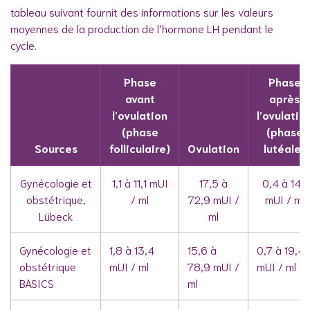
tableau suivant fournit des informations sur les valeurs
moyennes de la production de l’hormone LH pendant le
cycle.
Phase
Phase
avant
après
l’ovulation
l’ovulatio
(phase
(phase
Sources
folliculaire)
Ovulation
lutéale)
Gynécologie et
1,1 à 11,1 mUI
17,5 à
0,4 à 14,1
obstétrique,
/ ml
72,9 mUI /
mUI / ml
Lübeck
ml
Gynécologie et
1,8 à 13,4
15,6 à
0,7 à 19,4
obstétrique
mUI / ml
78,9 mUI /
mUI / ml
BASICS
ml